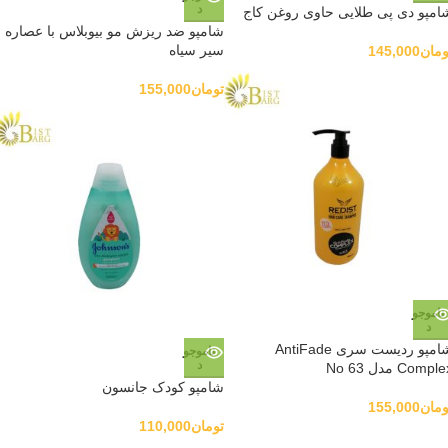
د
امپو دی پی طلایی حاوی روغن کاج
شامپو ضد ریزش مو بیوبلاس با عصاره
سیر سیاه
ومان
145,000
تومان
155,000
ناموجو
د
شامپو ردیست سری AntiFade
ناموجو
د
Compl مدل No 63
شامپو کودک جانسون
ومان
155,000
تومان
110,000