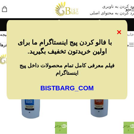
رد کردن به ناوبری
منو
رد کردن به محتوای اصلی
شامپو و مراقبت مو
×
خانه
/
شوینده بهداشتی
/
شامپو و مراقبت مو
نمایش 1–12 از 25 نتیجه
با فالو کردن پیج اینستاگرام ما برای
مشاهده فیلترها
فیلترها
اولین خریدتون تخفیف بگیرید.
فیلم معرفی کامل تمام محصولات داخل پیج
اینستاگرام
BISTBARG_COM
ناموجو
ناموجو
د
د