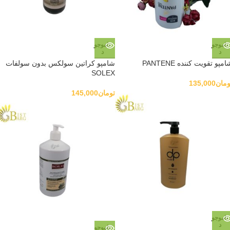
ناموجو
ناموجو
د
د
مپو تقویت کننده PANTENE
شامپو کراتین سولکس بدون سولفات
SOLEX
ومان
135,000
تومان
145,000
ناموجو
د
ناموجو