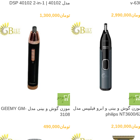
v-63
مدل 40102 | DSP 40102 2-in-1
Nose & Sideburns Trimmer
ومان
2,990,000
تومان
1,300,000
ناموجو
ناموجو
د
د
وزن گوش و بینی و ابرو فیلیپس مدل
موزن گوش و بینی مدل GEEMY GM-
philips NT3600/6
3108
ومان
2,100,000
تومان
490,000