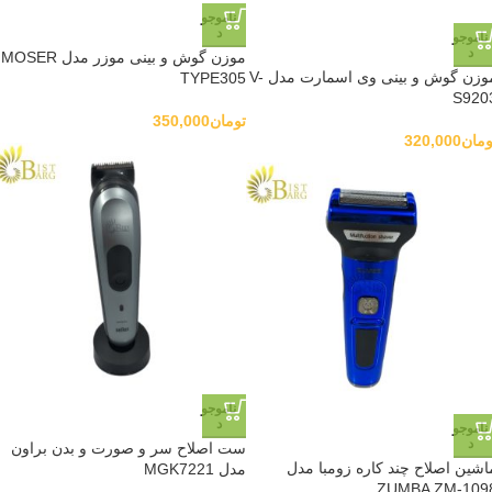
ناموجو
د
ناموجو
د
موزن گوش و بینی موزر مدل MOSER
موزن گوش و بینی وی اسمارت مدل V-
TYPE305
S920
تومان
350,000
ومان
320,000
ناموجو
د
ناموجو
د
ست اصلاح سر و صورت و بدن براون
اشین اصلاح چند کاره زومبا مدل
مدل MGK7221
ZUMBA ZM-109