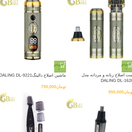
ناموجو
ناموجو
د
د
ت اصلاح زنانه و مردانه مدل
ماشین اصلاح دالینگDALING DL-9221
DALING DL-162
تومان
750,000
ومان
950,000