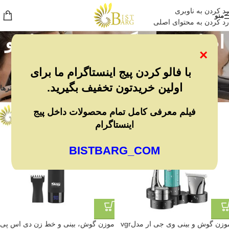
رد کردن به ناوبری
منو
رد کردن به محتوای اصلی
اصلاح موی گوش، بینی و ابرو
×
خانه
/
لوازم شخصی برقی
/
ماشین اصلاح
/
اصلاح موی گوش، بینی و ابرو
نمایش 1–12 از 78 نتیجه
با فالو کردن پیج اینستاگرام ما برای
اولین خریدتون تخفیف بگیرید.
مشاهده فیلترها
فیلترها
فیلم معرفی کامل تمام محصولات داخل پیج
اینستاگرام
BISTBARG_COM
موزن گوش و بینی وی جی ار مدلvgr
موزن گوش، بینی و خط زن دی اس پی