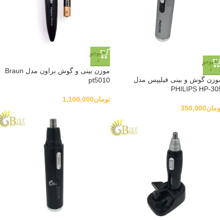
ناموجو
د
ناموجو
د
موزن بینی و گوش براون مدل Braun
وزن گوش و بینی فیلیپس مدل
pt5010
PHILIPS HP-30
تومان
1,100,000
ومان
350,000