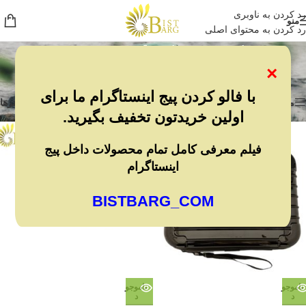
رد کردن به ناوبری
منو
رد کردن به محتوای اصلی
کیف و کوله پشتی
×
خانه
/
شکار و طبیعت گردی
/
کیف و کوله پشتی
نمایش همه 2 نتیجه
با فالو کردن پیج اینستاگرام ما برای
مشاهده فیلترها
فیلترها
اولین خریدتون تخفیف بگیرید.
فیلم معرفی کامل تمام محصولات داخل پیج
اینستاگرام
BISTBARG_COM
ناموجو
ناموجو
د
د