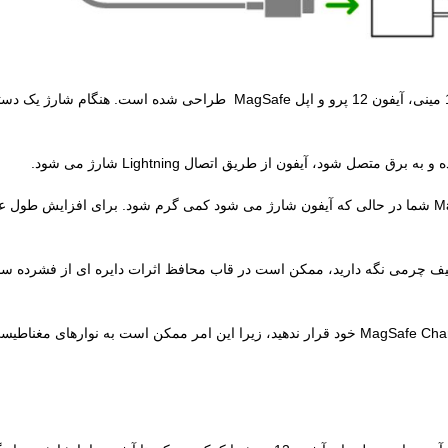
همانند سایر شارژرهای بی سیم، ممکن است آیفون یا MagSafe Charger شما در حالی که آیفون شارژ می شود کمی 
MagSafe  خود، آیفون خود را داخل کیف چرمی نگه دارید، ممکن است در قاب محافظ اثرات دایره 