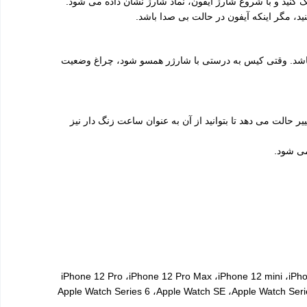
آیفون 12 به شما کمک می کند تا آیفون را با شارژر هماهنگ کنید و با شروع شارژ آیفون، نماد شارژ نشان داده می شود.
، مگر اینکه آیفون در حالت بی صدا باشد.
الا باشد. وقتی کیس به درستی با شارژر همسو شود، چراغ وضعیت
ردن پد شارژ اپل واچ، اپل واچ را در پشت خود قرار داده و پشت آن را به پد شارژ قرار دهید. Apple Watch به طور خودکار به حالت Bedside تغییر حالت می دهد تا بتوانید از آن به عنوان ساعت زنگ دار نیز
می شود.
iPhone 12 Pro ،iPhone 12 Pro Max ،iPhone 12 mini ،iPhon
Apple Watch Series 6 ،Apple Watch SE ،Apple Watch Series 5 ،App