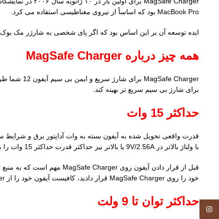
MacBook Pro بود که اساساً از نیروی مغناطیسی استفاده می کرد.
ایده توسعه آن بر این اساس بود که اگر پای شخصی به شارژر مک بوک گیر کند، اتصال MagSafe از کانکتور متصل به رایانه جدا شده و از سقوط رایانه به زمی
همه چیز درباره
MagSafe Charger
برای شارژ بی سیم سریع تر بهینه کند.
حداکثر 15 وات
با ولتاژ بالاتر در 9V/2.56A یا بالاتر نیز حداکثر قدرت حداکثر 15 وات را به آیفون 12 تحویل می دهند.
خود را روی MagSafe Charger قرار دادید، کافیست آیفون خود را از MagSafe Charger خارج کنید، سه ثانیه صبر کرده و سپس دوباره روشن کنید تا حداکثر تحویل برق از سر گرفته شود.
حداکثر توان تا 9 ولت
Instagram