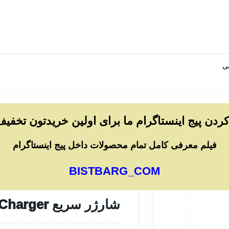
ی
 کردن پیج اینستاگرام ما برای اولین خریدتون تخفیف
خانه
/
لوازم شخصی برقی
/
ماشین اصلاح
/
م
فیلم معرفی کامل تمام محصولات داخل پیج اینستاگرام
شارژر سریع MagSafe Charger
BISTBARG_COM
Apple
شارژر سریع MagSafe Charger