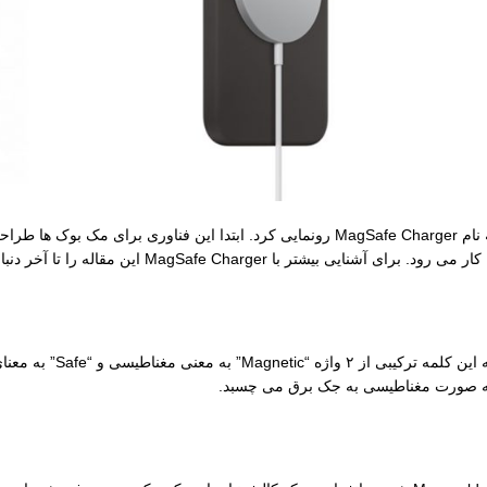
شرکت اپل به عنوان غول فناوری در سال 2006، از فناوری جدید خود به نام MagSafe Charger رونمای
MagSafe Charger این مقاله را تا آخر دنبال کنید.
اگر کمی به واژه مگ سیف 