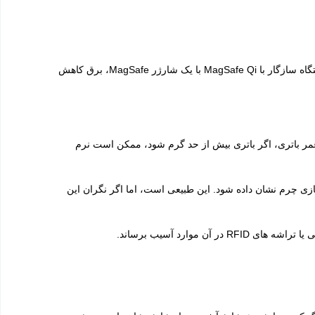
MagSafe Charger برای شارژ سریع تر و کارآمدتر آیفون 12، آیفون 12 مینی، آیفون 12 پرو و اپل MagSafe طراحی شده است. هنگام شارژ یک دستگاه سازگار با MagSafe Qi با یک شارژر MagSafe، برق کاهش
گرم شود. برای افزایش طول عمر باتری، اگر باتری بیش از حد گرم شود، ممکن است نرم
ای از فشرده سازی چرم نشان داده شود. این طبیعی است، اما اگر نگران این