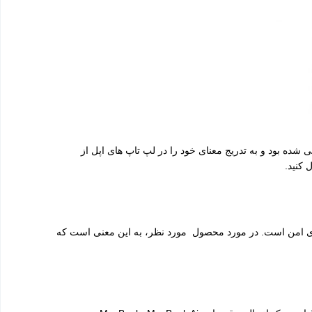
ی کرد. ابتدا این فناوری برای مک بوک ها طراحی شده بود و به تدریج معنای خود را در لپ تاپ های اپل از
(MagSafe) دقت کنید، متوجه خواهید شد که این کلمه ترکیبی از ۲ واژه “Magnetic” به معنی مغناطیسی و “Safe” به معنای امن است. در مورد محصول مورد نظر، به این معنی است که