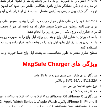
در مدل های دیگر، نشانگر شارژ باتری هنگامی ظاهر می شود که آیفون ر
توجه: اگر کیف پول چرمی به آیفون متصل است، قبل از قرار دادن آیفون روی شارژر MagSafe Duo
AirPods خود را در قاب شارژ قرار دهید، درب آن را ببندید. سپ
برای چند ثانیه روشن می شود؛ سپس شارژ ادامه یافته اما چراغ وضع
برای شارژ اپل واچ، یکی از موارد زیر را انجام دهید؛
با صاف بودن پد شارژ اپل واچ و بند اپل واچ، اپل واچ را به صورت رو به ب
استفاده کنید.
سطح شارژ مقعر به طور مغناطیسی به پشت اپل واچ شما خورده و به 
ویژگی های
MagSafe Charger
سازگار برای شارژ بی سیم سریع تر تا 15 وات
9V/2.22A یا 9V/2.56A و بالاتر
نوع منبع تغذیه: یو اس بی
حداکثر قدرت: 15 وات
سازگاری: ،iPhone XS ،iPhone XS Max ،iPhone XR ،iPhone X
،iPhone 8 ،iPhone 8 پلاس، s 1 ،Apple Watch
1 gen؛ AirPods Pro ،AirPods با کیف شارژ بی سیم، کیف شارژ بی سیم AirPods