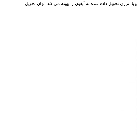
وان تا 9 ولت (V) و 3 آمپر (A) با آداپتور برق سازگار با USB PD طراحی شده است. MagSafe Charger به صورت پویا انرژی تحویل داده شده به آیفون را بهینه می کند. توان تحویل