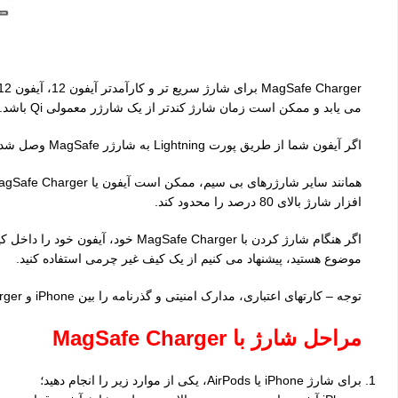
می یابد و ممکن است زمان شارژ کندتر از یک شارژر معمولی Qi باشد.
اگر آیفون شما از طریق پورت Lightning به شارژر MagSafe وصل شده و به برق متصل شود، آیفون از طریق اتصال Lightning شارژ می شود.
افزار شارژ بالای 80 درصد را محدود کند.
اگر هنگام شارژ کردن با Charger
موضوع هستید، پیشنهاد می کنیم از یک کیف غیر چرمی استفاده کنید.
توجه – کارتهای اعتباری، مدارک امنیتی و گذرنامه را بین iPhone و MagSafe Charger خود قرار ندهید، زیرا این امر ممکن است به نوارهای مغناطیسی یا تراشه های RFID در آن موارد آسیب برساند.
مراحل شارژ با
MagSafe Charger
برای شارژ iPhone یا AirPods، یکی از موارد زیر را انجام دهید؛