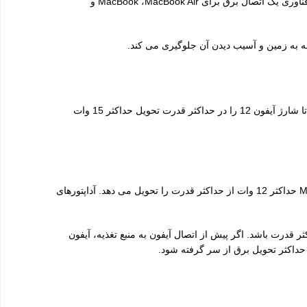
MagSafe Charger برای اولین بار در ۱۰ ژانویه سال ۲۰۰۶ در نمایشگاه Macworld شهر سانفرانسیسکو کالیفرنیا برای مک بوک پرو معرفی شد. این فناوری یک اتصال برق برای MacBook ،MacBook Air و
MagSafe Charger برای شارژ سریع و ایمن بی سیم آیفون 12 شما طراحی شده است. این سیستم به صورت هوشمندانه با شرایط سازگار می شود تا شارژ آیفون 12 را در حداکثر قدرت تحویل حداکثر 15 وات
قدرت واقعی تحویل شده به آیفون بسته به وات آداپتور برق و شرایط سیستم متفاوت خواهد بود. به طور مثال برای آیفون 12 مینی، MagSafe Charger حداکثر 12 وات از حداکثر قدرت را تحویل می دهد. آداپتورهای
وصل شوید. این به MagSafe Charger اجازه می دهد تا تأمین کننده حداکثر قدرت باشد. اگر پیش از اتصال آیفون به منبع تغذیه، آیفون