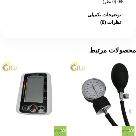
‫0/5
‫(0 نظر)
توضیحات تکمیلی
نظرات (0)
محصولات مرتبط
ناموجو
ناموجو
د
د