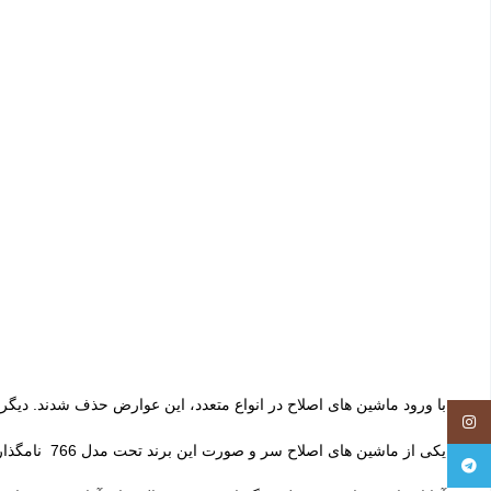
با ورود ماشین های اصلاح در انواع متعدد، این عوارض حذف شدند. دیگر
Instagram
یکی از ماشین های اصلاح سر و صورت این برند تحت مدل 766 نامگذاری شده است. این محصول با داشتن کیفیت لازم و متریال مرغوب، در بین کاربران مورد استقبال قرار گرفته است.
Telegram