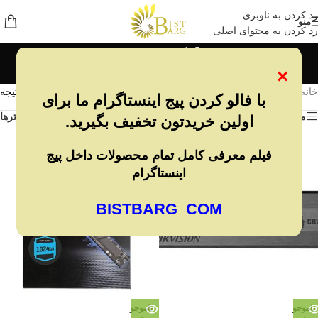
رد کردن به ناوبری
منو
رد کردن به محتوای اصلی
هایک ویژن
×
دسته بندی ها
خانه
/
محصول برند
/
هایک ویژن
نمایش همه 2 نتیجه
با فالو کردن پیج اینستاگرام ما برای
مشاهده فیلترها
فیلترها
اولین خریدتون تخفیف بگیرید.
فیلم معرفی کامل تمام محصولات داخل پیج
اینستاگرام
BISTBARG_COM
ناموجو
ناموجو