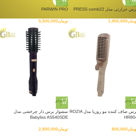
د
د
س حرارتی مدل PRESS comb22
PARWIN PRO
ومان
1,900,000
تومان
5,500,000
ناموجو
ناموجو
د
د
برس صاف کننده مو روزیا مدل ROZIA
سشوار برس دار چرخشی مدل
Babyliss AS540SDE
HR80
ومان
800,000
تومان
2,850,000