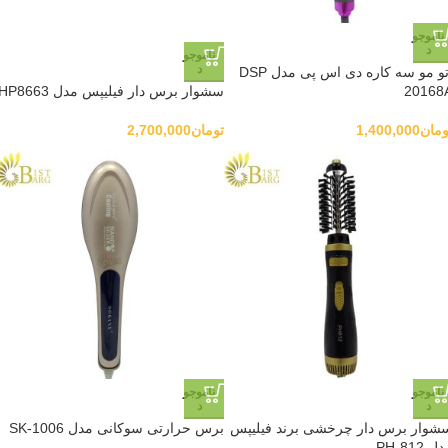
ناموجو
د
ناموجو
د
اتو مو سه کاره دی اس پی مدل DSP
20168
سشوار برس دار فیلیپس مدل HP8663
ومان
1,400,000
تومان
2,700,000
ناموجو
ناموجو
د
د
شوار برس دار چرخشی برند فیلیپس
برس حرارتی سوکانی مدل SK-1006
ل PH-812