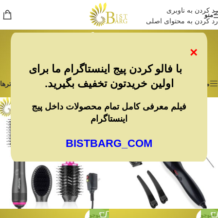
رد کردن به ناوبری
منو
رد کردن به محتوای اصلی
برس حرارتی
×
خانه
/
لوازم شخصی برقی
/
اتو و حالت دهنده مو
/
برس حرارتی
نمایش 1–12 از 32 نتیجه
با فالو کردن پیج اینستاگرام ما برای
اولین خریدتون تخفیف بگیرید.
مشاهده فیلترها
فیلترها
فیلم معرفی کامل تمام محصولات داخل پیج
اینستاگرام
BISTBARG_COM
ناموجو
ناموجو