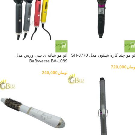
ناموجو
ناموجو
د
د
و مو چند کاره شینون مدل SH-8770
اتو مو شانه‌ای بیبی ورس مدل
BaByverse BA-1089
ومان
720,000
تومان
240,000