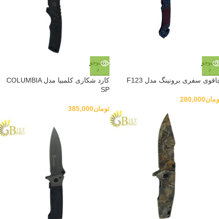
ناموجو
ناموجو
د
د
اقوی سفری برونینگ مدل F123
کارد شکاری کلمبیا مدل COLUMBIA
SP
ومان
280,000
تومان
385,000