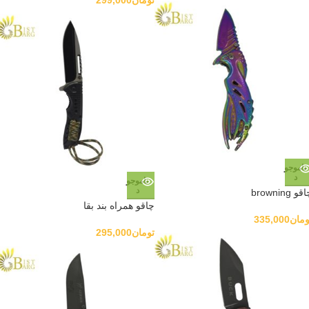
تومان
299,000
ناموجو
د
ناموجو
د
و browning
چاقو همراه بند بقا
ومان
335,000
تومان
295,000