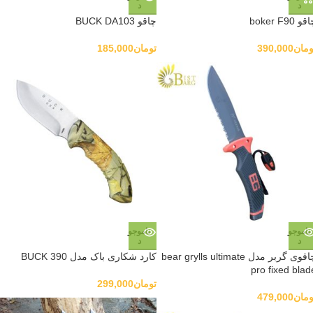
د
د
و boker F90
چاقو BUCK DA103
ومان
390,000
تومان
185,000
ناموجو
ناموجو
د
د
چاقوی گربر مدل bear grylls ultimate
کارد شکاری باک مدل BUCK 390
pro fixed blad
تومان
299,000
ومان
479,000