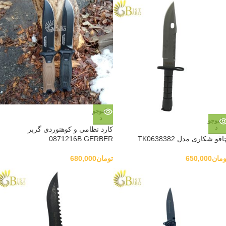
ناموجو
د
ناموجو
د
کارد نظامی و کوهنوردی گربر
قو شکاری مدل TK0638382
0871216B GERBER
ومان
650,000
تومان
680,000