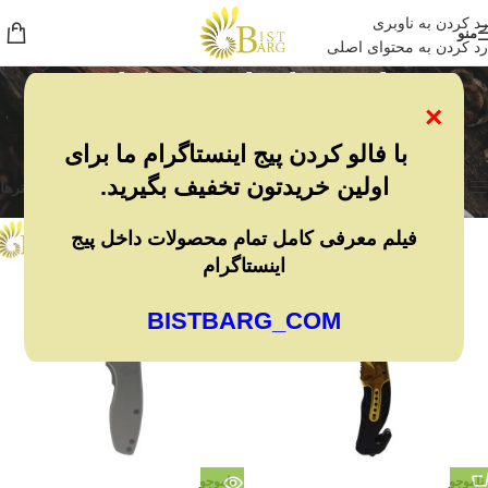
رد کردن به ناوبری
منو
رد کردن به محتوای اصلی
چاقو و ابزار چند کاره
×
خانه
/
شکار و طبیعت گردی
/
چاقو و ابزار چند کاره
/
برگه 2
نمایش 13–19 از 19 نتیجه
با فالو کردن پیج اینستاگرام ما برای
اولین خریدتون تخفیف بگیرید.
مشاهده فیلترها
فیلترها
فیلم معرفی کامل تمام محصولات داخل پیج
اینستاگرام
BISTBARG_COM
ناموجو
ناموجو