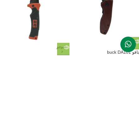
ناموجو
د
ناموجو
د
و buck DA101
چاقو تاشو گربر 113
ومان
185,000
تومان
380,000