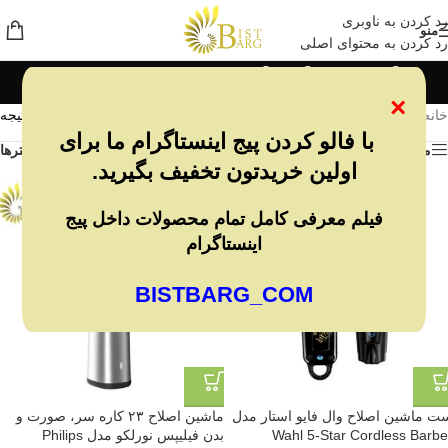
رد کردن به ناوبری
منو
رد کردن به محتوای اصلی
ماشین اصلاح سر و صورت
×
خانه
/
ماشین اصلاح سر و صورت
نمایش 1–12 از 33 نتیجه
با فالو کردن پیج اینستاگرام ما برای
مشاهده فیلترها
فیلترها
اولین خریدتون تخفیف بگیرید.
فیلم معرفی کامل تمام محصولات داخل پیج
اینستاگرام
BISTBARG_COM
ت ماشین اصلاح وال فایو استار مدل
ماشین اصلاح ۲۳ کاره سر، صورت و
Wahl 5-Star Cordless Barbe
بدن فیلیپس نورلکو مدل Philips