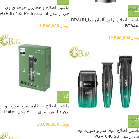
ماشین اصلاح و حجم‌زن حرفه‌ای وی
ناموجو
د
جی آر مدل VGR 877S3 Professional
Hair Clipper
ماشین اصلاح براون آلمان مدلBRAUN
BT944
تومان
11,500,000
ومان
12,500,000
ماشین اصلاح ۱۵ کاره سر، صورت و
بدن فیلیپس سری ۷۰۰۰ مدل Philips
MG7935/15 All-in-One Trimmer
ناموجو
د
تومان
10,800,000
اشین اصلاح موی سر و صورت وی
 آر مدل VGR-640 S3