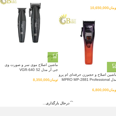
ومان
10,650,000
ناموجو
د
ماشین اصلاح موی سر و صورت وی
جی آر مدل VGR-640 S2
اشین اصلاح و حجم‌زن حرفه‌ای ام پرو
مدل MPRO MP-2881 Professional
تومان
8,350,000
Hair Clippe
ومان
6,800,000
درحال بارگذاری...