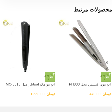
محصولات مرتبط
ناموجو
ناموجو
د
د
اتو موی فیلیپس مدل PH833
اتو مو مک استایلر مدل MC-5515
تومان
470,000
تومان
1,550,000