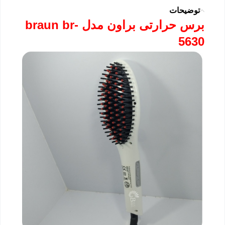
توضیحات
برس حرارتی براون مدل braun br-
5630