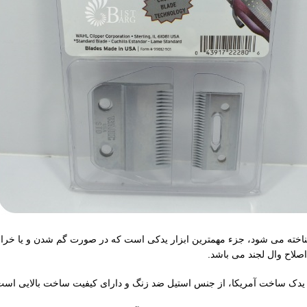
ین اصلاح وال لجند WAHL Legend که به نام 400-2228 نیز شناخته می شود، جزء مهمترین ابزار یدکی است که د
صلاح وال لجند می باشد.