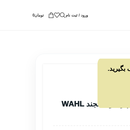
ورود / ثبت نام
تومان
0
 بگیرید.
غه و یدک اصلاح
/
تیغه ماشین اصلاح حجم زن وال لجند WAHL