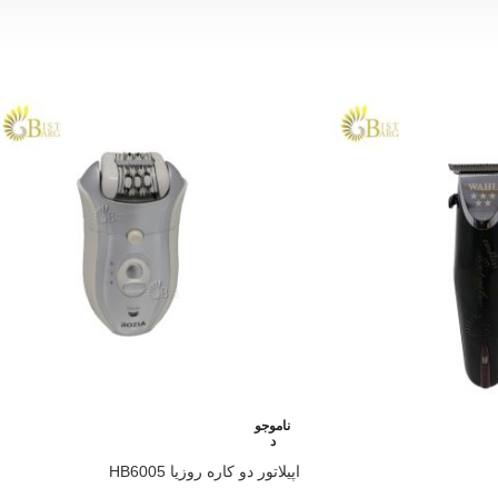
ناموجو
د
اپیلاتور دو کاره روزیا HB6005