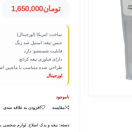
تومان
1,650,000
ساخت: امریکا (اورجینال)
جنس تيغه: استیل ضد زنگ
قابلیت شستشو: دارد
دارای فناوری تیغه کرانچ
طراحی شده متناسب با ماشین اصلاح وال مد
اورجینال
ناموجود
مقایسه
افزودن به علاقه مندی
دسته:
تیغه و یدک اصلاح
,
لوازم شخصی ب