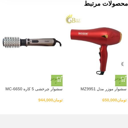
محصولات مرتبط
ناموجو
ناموجو
د
د
سشوار موزر مدل MZ9951
سشوار چرخشی 5 کاره MC-6650
تومان
650,000
تومان
944,000