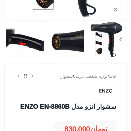
بزرگنمایی تصویر
خانه
/
لوازم شخصی برقی
/
سشوار
سشوار انزو مدل ENZO EN-8860B
تومان
830,000