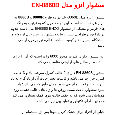
سشوار انزو مدل EN-8860B
سشوار انزو مدل EN-8860B در دو طرح
8860R
و
8860B
به
بازار عرضه شده است. این دو محصول که به ترتیب به رنگ
های قرمز و مشکی از سشوار EN8860 ENZO می باشند علاوه
بر دارا بودن طراحی بسیار زیبا و دلنشین، در عین حال از دوام و
استحکام بسیار بالا و کیفیت ساخت عالی، نیز برخوردار می
باشد.
این سشوار دارای قدرت موتور 6000 وات است که آن را برای
استفاده در سالن های آرایشی مناسب می کند.
سشوار EN-8860B دارای 2 حالت کنترل سرعت باد و 3 حالت
کنترل حرارت می باشد و قابلیت تغییر حالت آن از باد گرم به باد
سرد، به سرعت انجام می شود. همان طور که می دانید؛ باد
سرد سشوار، باعث تثبیت روغن ها و ژل های حالت دهنده، روی
موهایتان می شود که به حفظ حالت موها کمک بسیاری می کند.
همچنین دارای تکنولوژی تولید یون نیز می باشد.
خیلی از افراد برای خشک کردن موها پس از استحمام از