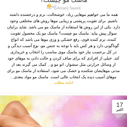
0
Amanj Saeidi
همه ما می ­خواهیم موهایی زیاد، خوش­حالت، نرم و درخشنده داشته
باشیم. برای تقویت پرپشتی و زیبایی موها روش ­های مختلفی وجود
دارد. یکی از این­ روش ها استفاده از ماسک مو می ­باشد. شاید برایتان
سوال پیش بیاید: ماسک مو چیست؟ ماسک مو یک محصول تقویت
کننده، نرم کننده قوی، رفع خشکی و وزی موها می­ باشد که انواع
گوناگونی دارد و هر کس باید با توجه به جنس مو، نوع آسیب ­دیدگی و
در کل برحسب نیاز خود ماسک موی مناسب را انتخاب و خریداری
کند. خیلی از افرادی که برای صاف کردن و حالت دادن به موهای خود
از وسائل حرارتی مثل سشوار، اتو مو و... کمک می­ گیرند بعد از
مدتی موهای­شان شکننده و خشک می­ شود، استفاده از ماسک مو برای
موهای آسیب دیده یک انتخاب عالی است. ماسک مو مواد مغذی...
ادامه مطلب
17
اکتبر